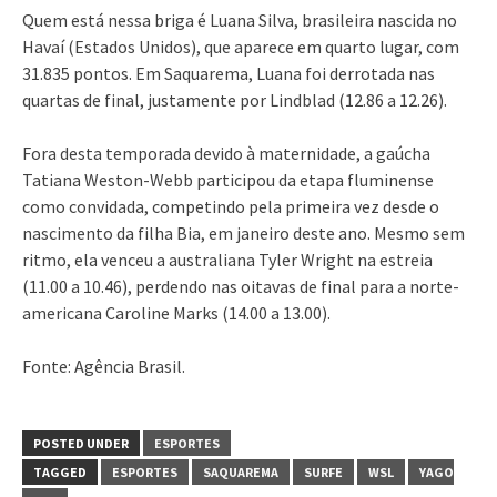
Quem está nessa briga é Luana Silva, brasileira nascida no
Havaí (Estados Unidos), que aparece em quarto lugar, com
31.835 pontos. Em Saquarema, Luana foi derrotada nas
quartas de final, justamente por Lindblad (12.86 a 12.26).
Fora desta temporada devido à maternidade, a gaúcha
Tatiana Weston-Webb participou da etapa fluminense
como convidada, competindo pela primeira vez desde o
nascimento da filha Bia, em janeiro deste ano. Mesmo sem
ritmo, ela venceu a australiana Tyler Wright na estreia
(11.00 a 10.46), perdendo nas oitavas de final para a norte-
americana Caroline Marks (14.00 a 13.00).
Fonte: Agência Brasil.
POSTED UNDER
ESPORTES
TAGGED
ESPORTES
SAQUAREMA
SURFE
WSL
YAGO