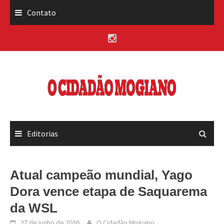
Skip
Contato
to
content
Editorias
Atual campeão mundial, Yago
Dora vence etapa de Saquarema
da WSL
27 de junho de 2026
O Cidadão Mogiano