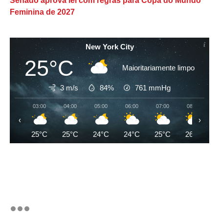
Senado aprova lei com regras para Copa do Mundo
Feminina de 2027
New York City
25°C
Maioritariamente limpo
3 m/s
84%
761
mmHg
03:00
04:00
05:00
06:00
07:00
08:00
‹
›
25°C
25°C
24°C
24°C
25°C
26°C