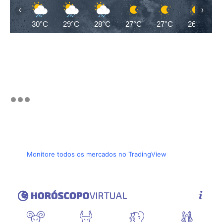
‹
›
30°C
29°C
28°C
27°C
27°C
26°C
Monitore todos os mercados no TradingView