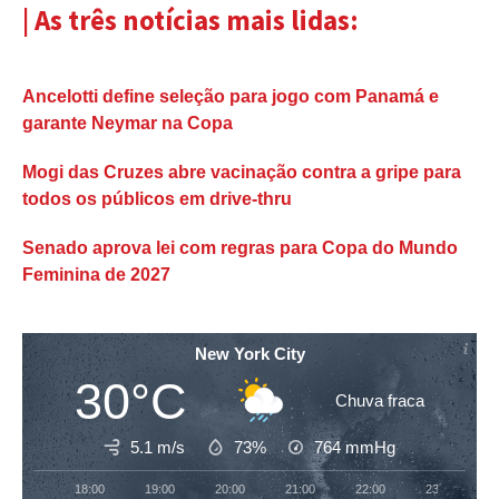
| As três notícias mais lidas:
Ancelotti define seleção para jogo com Panamá e
garante Neymar na Copa
Mogi das Cruzes abre vacinação contra a gripe para
todos os públicos em drive-thru
Senado aprova lei com regras para Copa do Mundo
Feminina de 2027
New York City
30°C
Chuva fraca
5.1 m/s
73%
764
mmHg
18:00
19:00
20:00
21:00
22:00
23:00