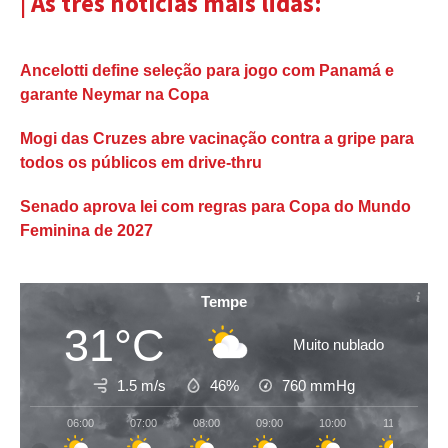
| As três notícias mais lidas:
Ancelotti define seleção para jogo com Panamá e
garante Neymar na Copa
Mogi das Cruzes abre vacinação contra a gripe para
todos os públicos em drive-thru
Senado aprova lei com regras para Copa do Mundo
Feminina de 2027
Tempe
31°C
Muito nublado
1.5 m/s
46%
760
mmHg
06:00
07:00
08:00
09:00
10:00
11:00