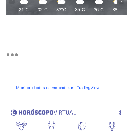
‹
›
31°C
32°C
33°C
35°C
36°C
38°C
Monitore todos os mercados no TradingView