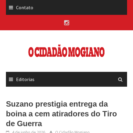
Skip
Contato
to
content
Editorias
Suzano prestigia entrega da
boina a cem atiradores do Tiro
de Guerra
4 de junho de 2026
O Cidadão Mogiano