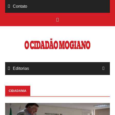
Skip
Contato
to
content
Editorias
CIDADANIA