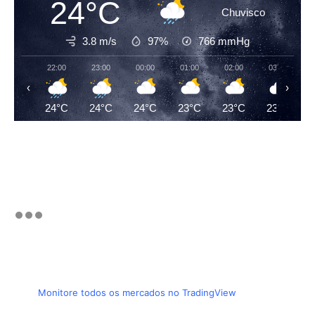
24°C
Chuvisco
3.8 m/s
97%
766
mmHg
22:00
23:00
00:00
01:00
02:00
03:00
‹
›
24°C
24°C
24°C
23°C
23°C
23°C
Monitore todos os mercados no TradingView