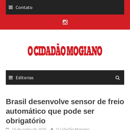
Skip
Contato
to
content
Editorias
Brasil desenvolve sensor de freio
automático que pode ser
obrigatório
16 de junho de 2026
O Cidadão Mogiano