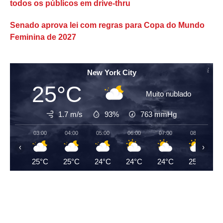
todos os públicos em drive-thru
Senado aprova lei com regras para Copa do Mundo
Feminina de 2027
New York City
25°C
Muito nublado
1.7 m/s
93%
763
mmHg
03:00
04:00
05:00
06:00
07:00
08:00
‹
›
25°C
25°C
24°C
24°C
24°C
25°C