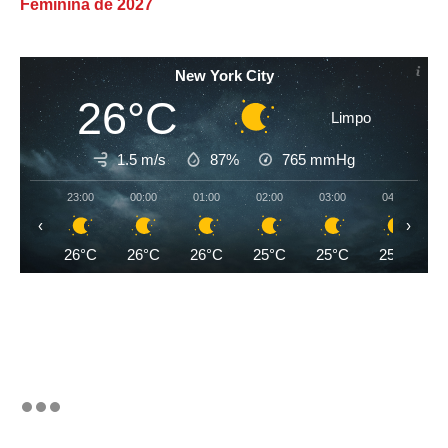
Feminina de 2027
New York City
26°C
Limpo
1.5 m/s
87%
765
mmHg
23:00
00:00
01:00
02:00
03:00
04:00
‹
›
26°C
26°C
26°C
25°C
25°C
25°C