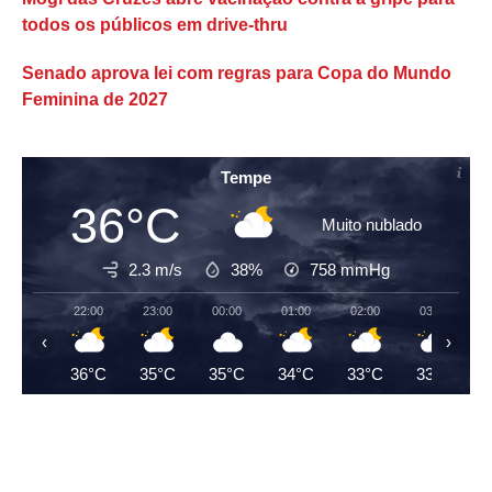
todos os públicos em drive-thru
Senado aprova lei com regras para Copa do Mundo
Feminina de 2027
Tempe
36°C
Muito nublado
2.3 m/s
38%
758
mmHg
22:00
23:00
00:00
01:00
02:00
03:00
‹
›
36°C
35°C
35°C
34°C
33°C
33°C