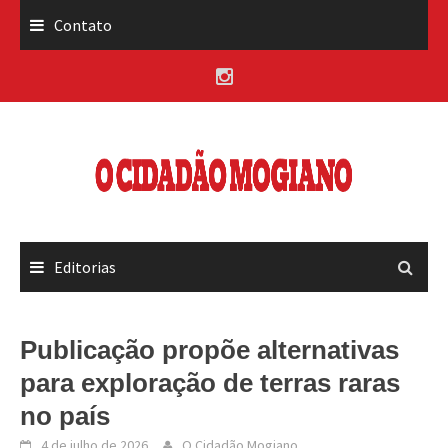
Skip
Contato
to
content
Editorias
Publicação propõe alternativas
para exploração de terras raras
no país
4 de julho de 2026
O Cidadão Mogiano