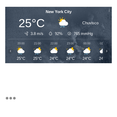
New York City
25°C
Chuvisco
3.8 m/s
92%
765
mmHg
20:00
21:00
22:00
23:00
00:00
01:00
‹
›
25°C
25°C
24°C
24°C
24°C
24°C