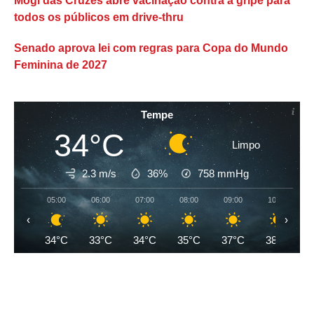
Mogi das Cruzes abre vacinação contra a gripe para
todos os públicos em drive-thru
Senado aprova lei com regras para Copa do Mundo
Feminina de 2027
Tempe
34°C
Limpo
2.3 m/s
36%
758
mmHg
05:00
06:00
07:00
08:00
09:00
10:00
‹
›
34°C
33°C
34°C
35°C
37°C
38°C