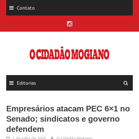
Skip
Contato
to
content
Editorias
Empresários atacam PEC 6×1 no
Senado; sindicatos e governo
defendem
1 de julho de 2026
O Cidadão Mogiano