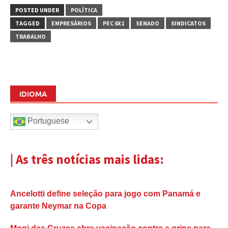
POSTED UNDER
POLÍTICA
TAGGED
EMPRESÁRIOS
PEC 6X1
SENADO
SINDICATOS
TRABALHO
IDIOMA
Portuguese
| As três notícias mais lidas:
Ancelotti define seleção para jogo com Panamá e
garante Neymar na Copa