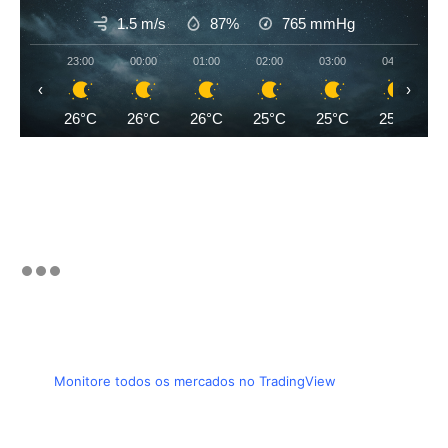
1.5 m/s
87%
765
mmHg
23:00
00:00
01:00
02:00
03:00
04:00
‹
›
26°C
26°C
26°C
25°C
25°C
25°C
Monitore todos os mercados no TradingView