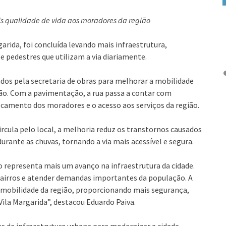
is qualidade de vida aos moradores da região
arida, foi concluída levando mais infraestrutura,
 pedestres que utilizam a via diariamente.
ados pela secretaria de obras para melhorar a mobilidade
ção. Com a pavimentação, a rua passa a contar com
ocamento dos moradores e o acesso aos serviços da região.
cula pelo local, a melhoria reduz os transtornos causados
urante as chuvas, tornando a via mais acessível e segura.
 representa mais um avanço na infraestrutura da cidade.
airros e atender demandas importantes da população. A
 mobilidade da região, proporcionando mais segurança,
Vila Margarida”, destacou Eduardo Paiva.
s de infraestrutura urbana para modernizar a cidade,