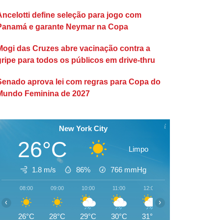
Ancelotti define seleção para jogo com
Panamá e garante Neymar na Copa
Mogi das Cruzes abre vacinação contra a
gripe para todos os públicos em drive-thru
Senado aprova lei com regras para Copa do
Mundo Feminina de 2027
New York City
26°C
Limpo
1.8 m/s
86%
766
mmHg
08:00
09:00
10:00
11:00
12:00
13:00
14:00
‹
›
26°C
28°C
29°C
30°C
31°C
29°C
28°C