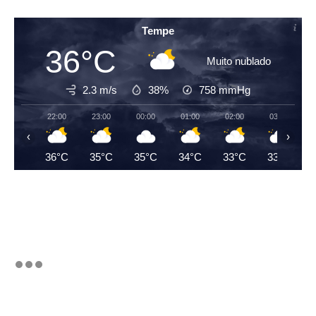
Tempe
36°C
Muito nublado
2.3 m/s
38%
758
mmHg
22:00
23:00
00:00
01:00
02:00
03:00
‹
›
36°C
35°C
35°C
34°C
33°C
33°C