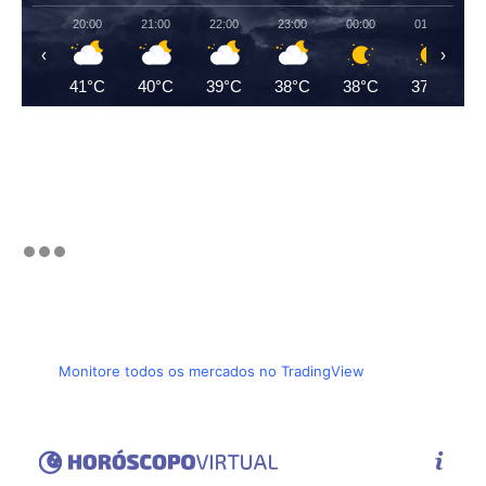
20:00
21:00
22:00
23:00
00:00
01:00
‹
›
41°C
40°C
39°C
38°C
38°C
37°C
Monitore todos os mercados no TradingView