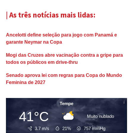
| As três notícias mais lidas:
Ancelotti define seleção para jogo com Panamá e
garante Neymar na Copa
Mogi das Cruzes abre vacinação contra a gripe para
todos os públicos em drive-thru
Senado aprova lei com regras para Copa do Mundo
Feminina de 2027
Tempe
41°C
Muito nublado
3.7 m/s
21%
757
mmHg