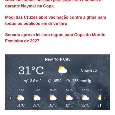
garante Neymar na Copa
Mogi das Cruzes abre vacinação contra a gripe para
todos os públicos em drive-thru
Senado aprova lei com regras para Copa do Mundo
Feminina de 2027
New York City
31°C
Chuvisco
3.8 m/s
65%
766
mmHg
13:00
14:00
15:00
16:00
17:00
18:00
‹
›
31°C
31°C
31°C
32°C
32°C
31°C