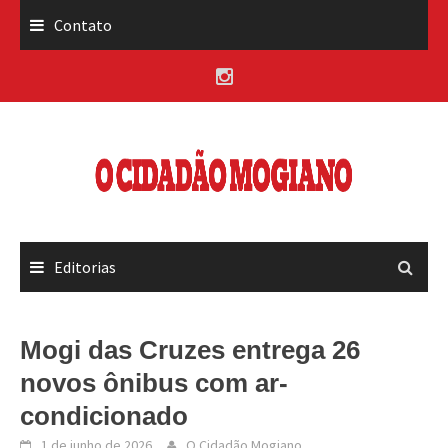
Skip
Contato
to
content
Editorias
Mogi das Cruzes entrega 26
novos ônibus com ar-
condicionado
1 de junho de 2026
O Cidadão Mogiano