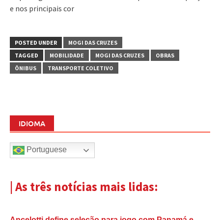
e nos principais cor
POSTED UNDER
MOGI DAS CRUZES
TAGGED
MOBILIDADE
MOGI DAS CRUZES
OBRAS
ÔNIBUS
TRANSPORTE COLETIVO
IDIOMA
Portuguese
| As três notícias mais lidas:
Ancelotti define seleção para jogo com Panamá e