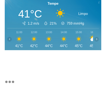
Tempe
41°C
Limpo
1.2 m/s
21%
759
mmHg
11:00
12:00
13:00
14:00
15:00
16:00
‹
›
41°C
42°C
44°C
44°C
45°C
45°C