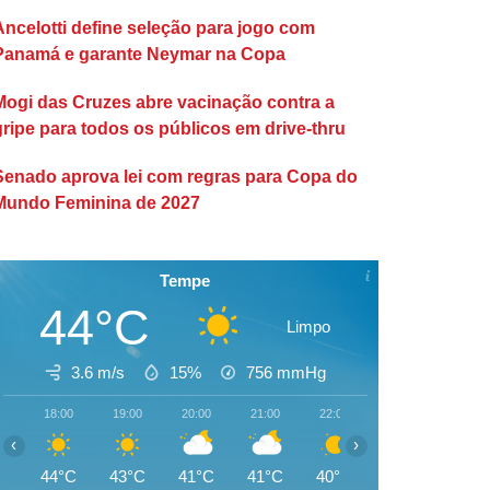
Ancelotti define seleção para jogo com
Panamá e garante Neymar na Copa
Mogi das Cruzes abre vacinação contra a
gripe para todos os públicos em drive-thru
Senado aprova lei com regras para Copa do
Mundo Feminina de 2027
Tempe
44°C
Limpo
3.6 m/s
15%
756
mmHg
18:00
19:00
20:00
21:00
22:00
23:00
00:00
‹
›
44°C
43°C
41°C
41°C
40°C
39°C
38°C