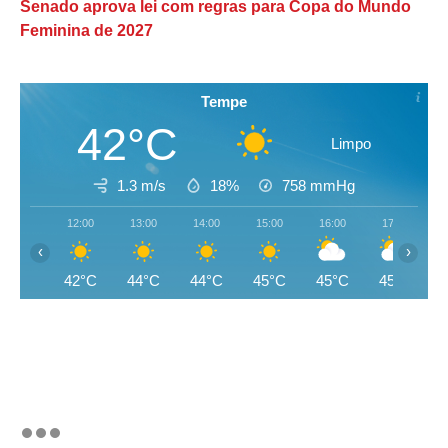
Senado aprova lei com regras para Copa do Mundo
Feminina de 2027
Tempe
42°C
Limpo
1.3 m/s
18%
758
mmHg
12:00
13:00
14:00
15:00
16:00
17:00
‹
›
42°C
44°C
44°C
45°C
45°C
45°C