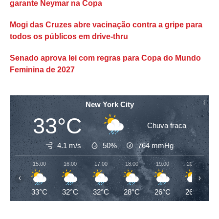
garante Neymar na Copa
Mogi das Cruzes abre vacinação contra a gripe para
todos os públicos em drive-thru
Senado aprova lei com regras para Copa do Mundo
Feminina de 2027
New York City
33°C
Chuva fraca
4.1 m/s
50%
764
mmHg
15:00
16:00
17:00
18:00
19:00
20:00
‹
›
33°C
32°C
32°C
28°C
26°C
26°C