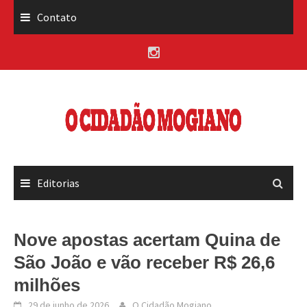
Skip
Contato
to
content
Editorias
Nove apostas acertam Quina de
São João e vão receber R$ 26,6
milhões
29 de junho de 2026
O Cidadão Mogiano