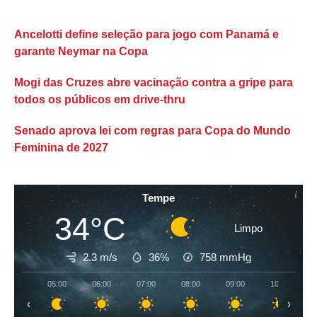
Ancelotti define seleção para jogo com Panamá e
garante Neymar na Copa
Mogi das Cruzes abre vacinação contra a gripe para
todos os públicos em drive-thru
Senado aprova lei com regras para Copa do Mundo
Feminina de 2027
Tempe
34°C
Limpo
2.3 m/s
36%
758
mmHg
05:00
06:00
07:00
08:00
09:00
10:00
‹
›