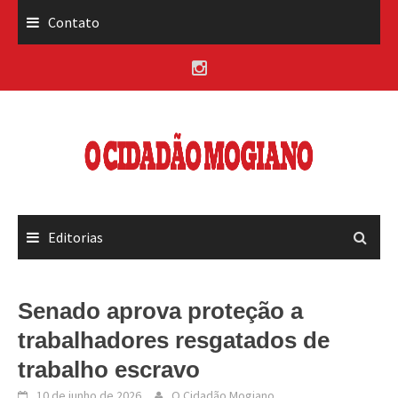
Skip
Contato
to
content
Editorias
Senado aprova proteção a
trabalhadores resgatados de
trabalho escravo
10 de junho de 2026
O Cidadão Mogiano