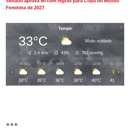
Senado aprova lei com regras para Copa do Mundo
Feminina de 2027
Tempe
33°C
Muito nublado
2.4 m/s
43%
761
mmHg
08:00
09:00
10:00
11:00
12:00
13:00
‹
›
33°C
35°C
36°C
38°C
40°C
41°C