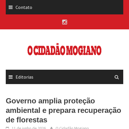
Skip
Contato
to
content
Editorias
Governo amplia proteção
ambiental e prepara recuperação
de florestas
11 de junho de 2026
O Cidadão Mogiano