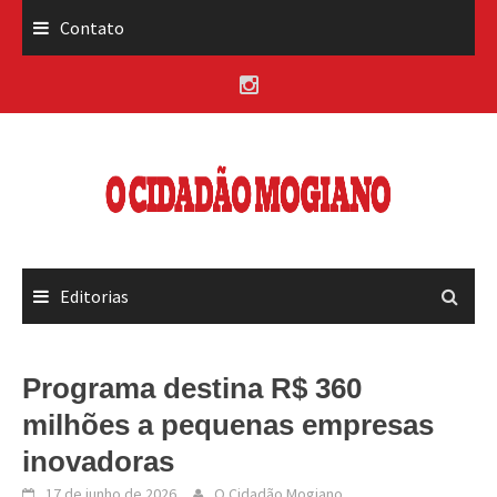
Skip
Contato
to
content
Editorias
Programa destina R$ 360
milhões a pequenas empresas
inovadoras
17 de junho de 2026
O Cidadão Mogiano