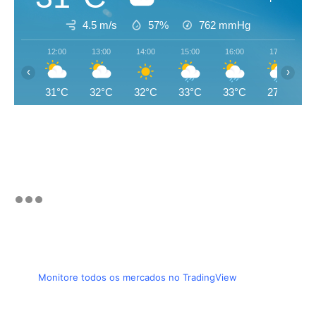
4.5 m/s
57%
762
mmHg
12:00
13:00
14:00
15:00
16:00
17:00
‹
›
31°C
32°C
32°C
33°C
33°C
27°C
Monitore todos os mercados no TradingView