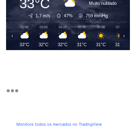
33°C
Muito nublado
1.7 m/s
47%
759
mmHg
02:00
03:00
04:00
05:00
06:00
07:00
‹
›
33°C
32°C
32°C
31°C
31°C
31°C
Monitore todos os mercados no TradingView