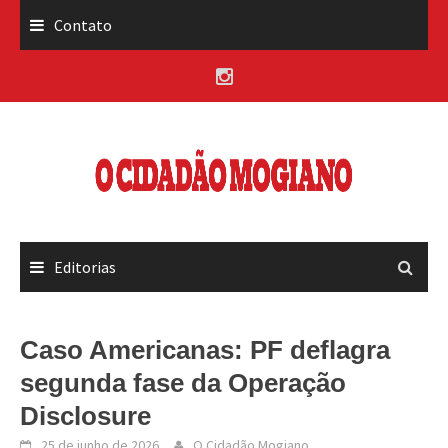
Skip
Contato
to
content
Editorias
Caso Americanas: PF deflagra
segunda fase da Operação
Disclosure
25 de junho de 2026
O Cidadão Mogiano