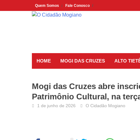
Skip
Quem Somos
Fale Conosco
to
content
HOME
MOGI DAS CRUZES
ALTO TIET
Mogi das Cruzes abre inscri
Patrimônio Cultural, na terç
1 de junho de 2026
O Cidadão Mogiano