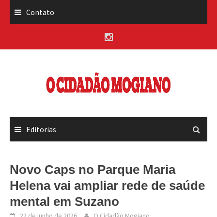
Skip
Contato
to
content
Editorias
Novo Caps no Parque Maria
Helena vai ampliar rede de saúde
mental em Suzano
22 de junho de 2026
O Cidadão Mogiano