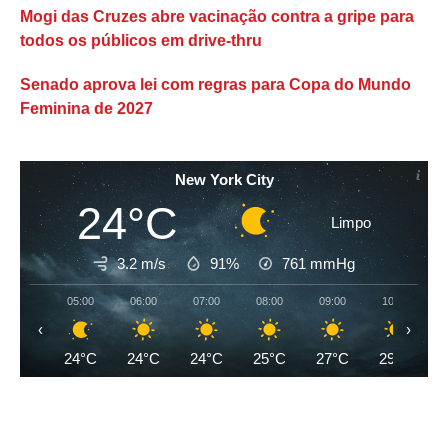
Mogi das Cruzes abre vacinação contra a gripe para
todos os públicos em drive-thru
Senado aprova lei com regras para Copa do Mundo
Feminina de 2027
New York City
24°C
Limpo
3.2 m/s
91%
761
mmHg
05:00
06:00
07:00
08:00
09:00
10:00
‹
›
24°C
24°C
24°C
25°C
27°C
29°C