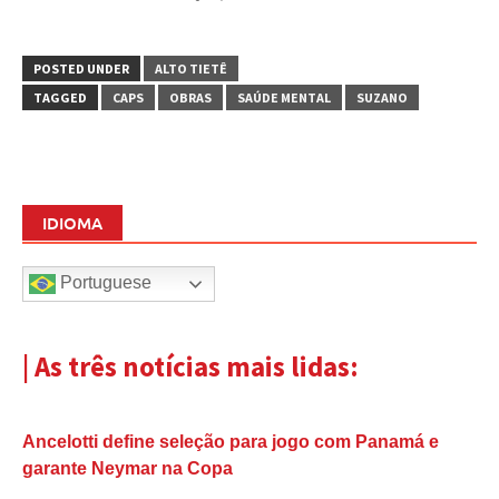
POSTED UNDER
ALTO TIETÊ
TAGGED
CAPS
OBRAS
SAÚDE MENTAL
SUZANO
IDIOMA
Portuguese
| As três notícias mais lidas:
Ancelotti define seleção para jogo com Panamá e
garante Neymar na Copa