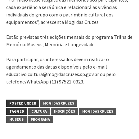
cada experiência será única e relacionará as vivências
individuais do grupo com o patrimônio cultural dos
equipamentos”, acrescenta Mogi das Cruzes.
Estão previstas três edições mensais do programa Trilha de
Memória: Museus, Memória e Longevidade.
Para participar, os interessados devem realizar o
agendamento das datas disponíveis pelo e-mail
educativo.cultura@mogidascruzes.sp.gov.br ou pelo
telefone/WhatsApp (11) 97521-0323.
POSTED UNDER
MOGI DAS CRUZES
TAGGED
CULTURA
INSCRIÇÕES
MOGI DAS CRUZES
MUSEUS
PROGRAMA