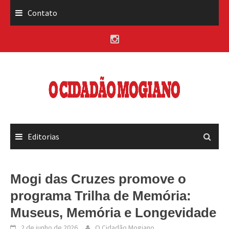
Skip
Contato
to
content
Editorias
Mogi das Cruzes promove o
programa Trilha de Memória:
Museus, Memória e Longevidade
2 de junho de 2026
O Cidadão Mogiano