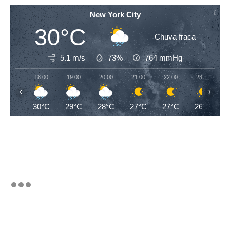
New York City
30°C
Chuva fraca
5.1 m/s
73%
764
mmHg
18:00
19:00
20:00
21:00
22:00
23:00
‹
›
30°C
29°C
28°C
27°C
27°C
26°C