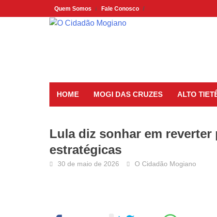
Skip
Quem Somos
Fale Conosco
to
content
HOME
MOGI DAS CRUZES
ALTO TIET
Lula diz sonhar em reverter
estratégicas
30 de maio de 2026
O Cidadão Mogiano