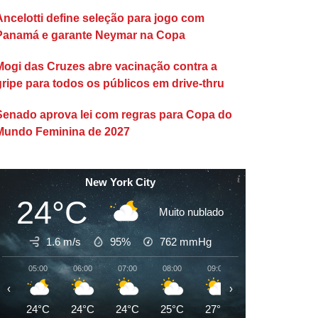
Ancelotti define seleção para jogo com
Panamá e garante Neymar na Copa
Mogi das Cruzes abre vacinação contra a
gripe para todos os públicos em drive-thru
Senado aprova lei com regras para Copa do
Mundo Feminina de 2027
New York City
24°C
Muito nublado
1.6 m/s
95%
762
mmHg
05:00
06:00
07:00
08:00
09:00
10:00
11:00
‹
›
24°C
24°C
24°C
25°C
27°C
28°C
29°C