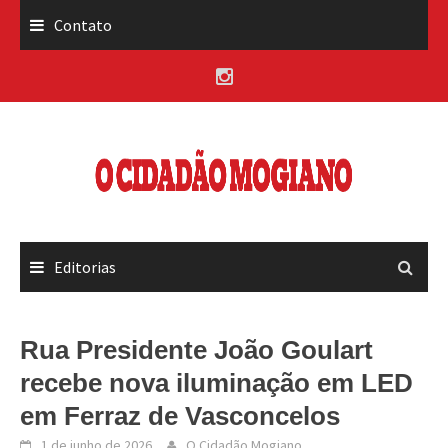
Skip
Contato
to
content
Editorias
Rua Presidente João Goulart
recebe nova iluminação em LED
em Ferraz de Vasconcelos
1 de junho de 2026
O Cidadão Mogiano