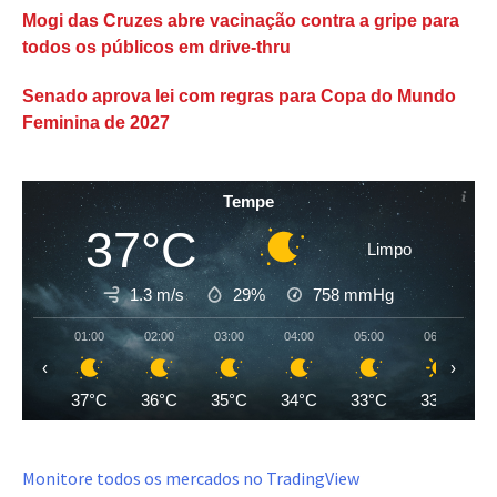
Mogi das Cruzes abre vacinação contra a gripe para
todos os públicos em drive-thru
Senado aprova lei com regras para Copa do Mundo
Feminina de 2027
Tempe
37°C
Limpo
1.3 m/s
29%
758
mmHg
01:00
02:00
03:00
04:00
05:00
06:00
‹
›
37°C
36°C
35°C
34°C
33°C
33°C
Monitore todos os mercados no TradingView