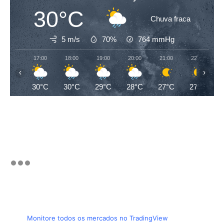
30°C
Chuva fraca
5 m/s
70%
764
mmHg
17:00
18:00
19:00
20:00
21:00
22:00
‹
›
30°C
30°C
29°C
28°C
27°C
27°C
Monitore todos os mercados no TradingView