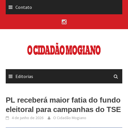
Skip
Contato
to
content
Editorias
PL receberá maior fatia do fundo
eleitoral para campanhas do TSE
4 de junho de 2026
O Cidadão Mogiano