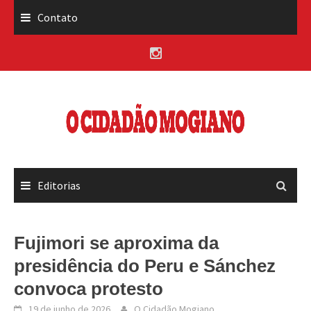
Skip
Contato
to
content
Editorias
Fujimori se aproxima da
presidência do Peru e Sánchez
convoca protesto
19 de junho de 2026
O Cidadão Mogiano