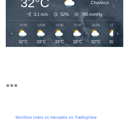
32°C
Chuvisco
3.1 m/s
52%
765
mmHg
12:00
13:00
14:00
15:00
16:00
17:00
‹
›
32°C
33°C
33°C
33°C
32°C
32°C
Monitore todos os mercados no TradingView