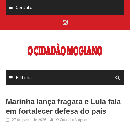
Skip
Contato
to
content
Editorias
Marinha lança fragata e Lula fala
em fortalecer defesa do país
27 de junho de 2026
O Cidadão Mogiano