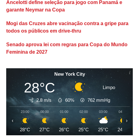
Ancelotti define seleção para jogo com Panamá e
garante Neymar na Copa
Mogi das Cruzes abre vacinação contra a gripe para
todos os públicos em drive-thru
Senado aprova lei com regras para Copa do Mundo
Feminina de 2027
New York City
28°C
Limpo
2.8 m/s
60%
762
mmHg
23:00
00:00
01:00
02:00
03:00
04:00
‹
›
28°C
27°C
26°C
25°C
25°C
24°C