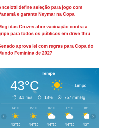
Ancelotti define seleção para jogo com
Panamá e garante Neymar na Copa
Mogi das Cruzes abre vacinação contra a
gripe para todos os públicos em drive-thru
Senado aprova lei com regras para Copa do
Mundo Feminina de 2027
Tempe
43°C
Limpo
3.1 m/s
18%
757
mmHg
14:00
15:00
16:00
17:00
18:00
19:00
20:00
‹
›
43°C
44°C
44°C
44°C
43°C
42°C
42°C