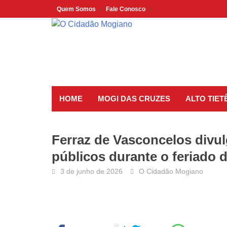
Skip
Quem Somos
Fale Conosco
to
content
HOME
MOGI DAS CRUZES
ALTO TIET
Ferraz de Vasconcelos divu
públicos durante o feriado 
3 de junho de 2026
O Cidadão Mogiano