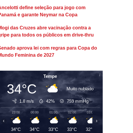
Ancelotti define seleção para jogo com
Panamá e garante Neymar na Copa
Mogi das Cruzes abre vacinação contra a
gripe para todos os públicos em drive-thru
Senado aprova lei com regras para Copa do
Mundo Feminina de 2027
Tempe
34°C
Muito nublado
1.8 m/s
42%
759
mmHg
23:00
00:00
01:00
02:00
03:00
04:00
05:00
‹
›
34°C
34°C
33°C
33°C
32°C
32°C
31°C