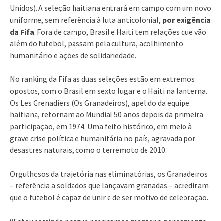
Unidos). A seleção haitiana entrará em campo com um novo
uniforme, sem referência à luta anticolonial,
por exigência
da Fifa
. Fora de campo, Brasil e Haiti tem relações que vão
além do futebol, passam pela cultura, acolhimento
humanitário e ações de solidariedade.
No ranking da Fifa as duas seleções estão em extremos
opostos, com o Brasil em sexto lugar e o Haiti na lanterna.
Os Les Grenadiers (Os Granadeiros), apelido da equipe
haitiana, retornam ao Mundial 50 anos depois da primeira
participação, em 1974. Uma feito histórico, em meio à
grave crise política e humanitária no país, agravada por
desastres naturais, como o terremoto de 2010.
Orgulhosos da trajetória nas eliminatórias, os Granadeiros
– referência a soldados que lançavam granadas – acreditam
que o futebol é capaz de unir e de ser motivo de celebração.
“Estou sorrindo porque precisamos manter o pensamento