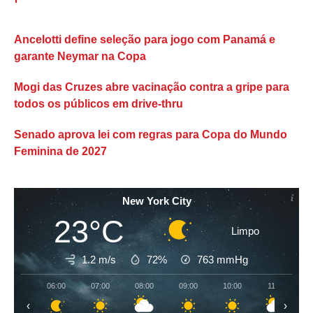
Ancelotti define seleção para jogo com Panamá e
garante Neymar na Copa
Mogi das Cruzes abre vacinação contra a gripe para
todos os públicos em drive-thru
Senado aprova lei com regras para Copa do Mundo
Feminina de 2027
New York City
23°C
Limpo
1.2 m/s
72%
763
mmHg
06:00
07:00
08:00
09:00
10:00
11:00
‹
›