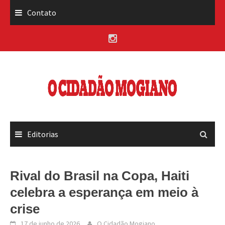
Skip
Contato
to
content
Editorias
Rival do Brasil na Copa, Haiti
celebra a esperança em meio à
crise
17 de junho de 2026
O Cidadão Mogiano