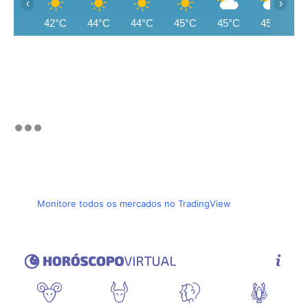
‹
›
42°C
44°C
44°C
45°C
45°C
45°C
Monitore todos os mercados no TradingView