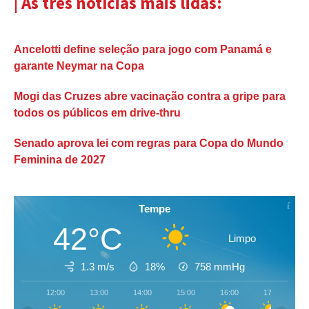
| As três notícias mais lidas:
Ancelotti define seleção para jogo com Panamá e
garante Neymar na Copa
Mogi das Cruzes abre vacinação contra a gripe para
todos os públicos em drive-thru
Senado aprova lei com regras para Copa do Mundo
Feminina de 2027
Tempe
42°C
Limpo
1.3 m/s
18%
758
mmHg
12:00
13:00
14:00
15:00
16:00
17:00