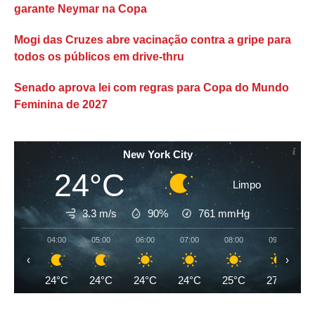
garante Neymar na Copa
Mogi das Cruzes abre vacinação contra a gripe para
todos os públicos em drive-thru
Senado aprova lei com regras para Copa do Mundo
Feminina de 2027
New York City
24°C
Limpo
3.3 m/s
90%
761
mmHg
04:00
05:00
06:00
07:00
08:00
09:00
‹
›
24°C
24°C
24°C
24°C
25°C
27°C