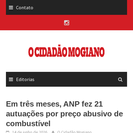
Skip
Contato
to
content
Editorias
Em três meses, ANP fez 21
autuações por preço abusivo de
combustível
14 de junho de 2026
O Cidadão Mogiano