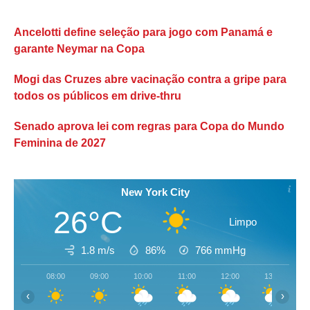
Ancelotti define seleção para jogo com Panamá e
garante Neymar na Copa
Mogi das Cruzes abre vacinação contra a gripe para
todos os públicos em drive-thru
Senado aprova lei com regras para Copa do Mundo
Feminina de 2027
New York City
26°C
Limpo
1.8 m/s
86%
766
mmHg
08:00
09:00
10:00
11:00
12:00
13:00
‹
›