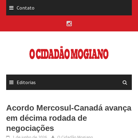
Skip
Contato
to
content
Editorias
Acordo Mercosul-Canadá avança
em décima rodada de
negociações
1 de junho de 2026
O Cidadão Mogiano