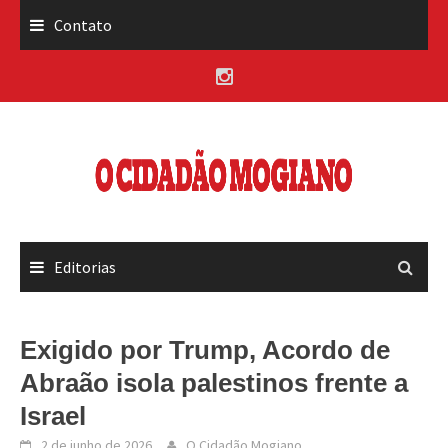
Skip
Contato
to
content
Editorias
Exigido por Trump, Acordo de
Abraão isola palestinos frente a
Israel
2 de junho de 2026
O Cidadão Mogiano