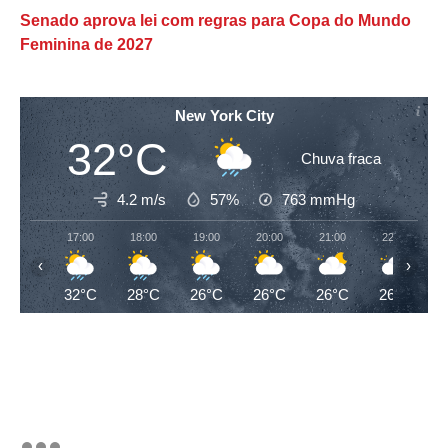
Senado aprova lei com regras para Copa do Mundo
Feminina de 2027
New York City
32°C
Chuva fraca
4.2 m/s
57%
763
mmHg
17:00
18:00
19:00
20:00
21:00
22:00
‹
›
32°C
28°C
26°C
26°C
26°C
26°C