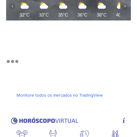
‹
›
32°C
33°C
35°C
36°C
38°C
40°C
Monitore todos os mercados no TradingView