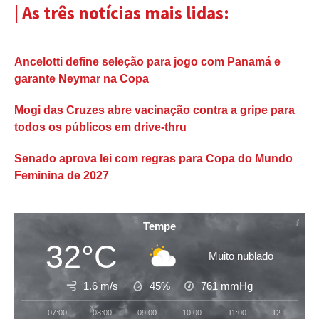
| As três notícias mais lidas:
Ancelotti define seleção para jogo com Panamá e
garante Neymar na Copa
Mogi das Cruzes abre vacinação contra a gripe para
todos os públicos em drive-thru
Senado aprova lei com regras para Copa do Mundo
Feminina de 2027
Tempe
32°C
Muito nublado
1.6 m/s
45%
761
mmHg
07:00
08:00
09:00
10:00
11:00
12:00