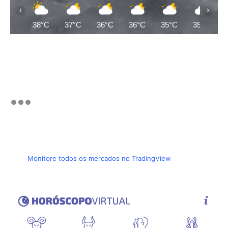
‹
›
38°C
37°C
36°C
36°C
35°C
35°C
Monitore todos os mercados no TradingView