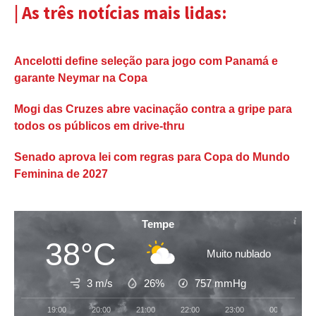
| As três notícias mais lidas:
Ancelotti define seleção para jogo com Panamá e
garante Neymar na Copa
Mogi das Cruzes abre vacinação contra a gripe para
todos os públicos em drive-thru
Senado aprova lei com regras para Copa do Mundo
Feminina de 2027
Tempe
38°C
Muito nublado
3 m/s
26%
757
mmHg
19:00
20:00
21:00
22:00
23:00
00:00