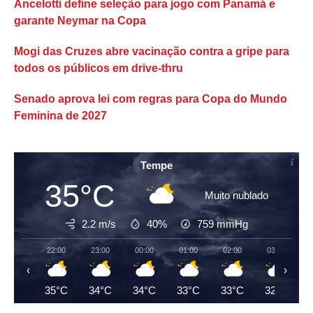
Ancelotti define seleção para jogo com Panamá e
garante Neymar na Copa
Mogi das Cruzes abre vacinação contra a gripe para
todos os públicos em drive-thru
Senado aprova lei com regras para Copa do Mundo
Feminina de 2027
Tempe
35°C
Muito nublado
2.2 m/s
40%
759
mmHg
22:00
23:00
00:00
01:00
02:00
03:00
‹
›
35°C
34°C
34°C
33°C
33°C
32°C