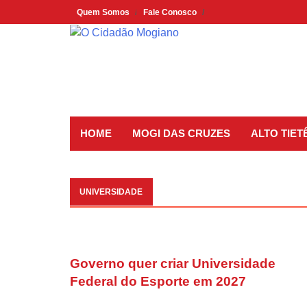
Skip
Quem Somos
Fale Conosco
to
content
HOME
MOGI DAS CRUZES
ALTO TIET
UNIVERSIDADE
Governo quer criar Universidade
Federal do Esporte em 2027