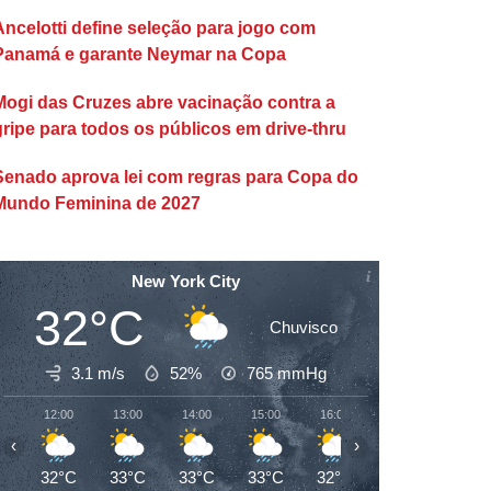
Ancelotti define seleção para jogo com
Panamá e garante Neymar na Copa
Mogi das Cruzes abre vacinação contra a
gripe para todos os públicos em drive-thru
Senado aprova lei com regras para Copa do
Mundo Feminina de 2027
New York City
32°C
Chuvisco
3.1 m/s
52%
765
mmHg
12:00
13:00
14:00
15:00
16:00
17:00
18:00
‹
›
32°C
33°C
33°C
33°C
32°C
32°C
28°C