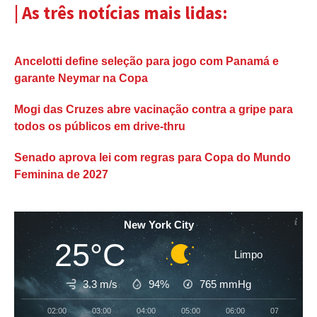
| As três notícias mais lidas:
Ancelotti define seleção para jogo com Panamá e
garante Neymar na Copa
Mogi das Cruzes abre vacinação contra a gripe para
todos os públicos em drive-thru
Senado aprova lei com regras para Copa do Mundo
Feminina de 2027
New York City
25°C
Limpo
3.3 m/s
94%
765
mmHg
02:00
03:00
04:00
05:00
06:00
07:00