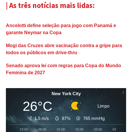
| As três notícias mais lidas:
Ancelotti define seleção para jogo com Panamá e
garante Neymar na Copa
Mogi das Cruzes abre vacinação contra a gripe para
todos os públicos em drive-thru
Senado aprova lei com regras para Copa do Mundo
Feminina de 2027
New York City
26°C
Limpo
1.5 m/s
87%
765
mmHg
23:00
00:00
01:00
02:00
03:00
04:00