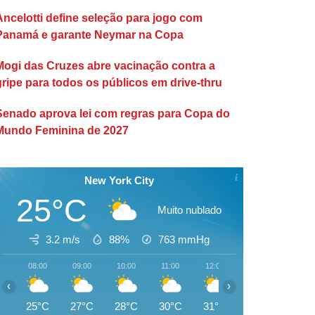
Ancelotti define seleção para jogo com
Panamá e garante Neymar na Copa
Mogi das Cruzes abre vacinação contra a
gripe para todos os públicos em drive-thru
Senado aprova lei com regras para Copa do
Mundo Feminina de 2027
New York City
25°C
Muito nublado
3.2 m/s
88%
763
mmHg
08:00
09:00
10:00
11:00
12:00
13:00
14:00
‹
›
25°C
27°C
28°C
30°C
31°C
32°C
32°C