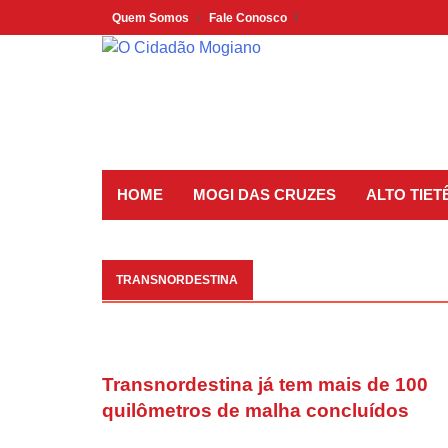
Skip
Quem Somos
Fale Conosco
to
content
HOME
MOGI DAS CRUZES
ALTO TIET
TRANSNORDESTINA
Transnordestina já tem mais de 100
quilômetros de malha concluídos