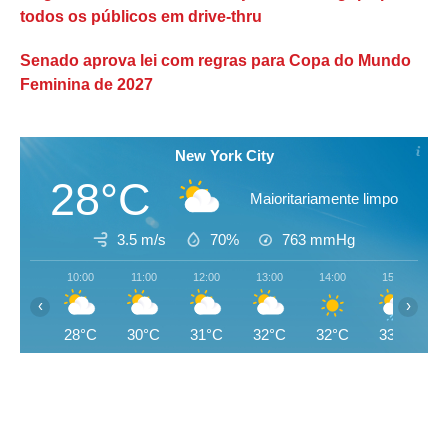
todos os públicos em drive-thru
Senado aprova lei com regras para Copa do Mundo
Feminina de 2027
New York City
28°C
Maioritariamente limpo
3.5 m/s
70%
763
mmHg
10:00
11:00
12:00
13:00
14:00
15:00
‹
›
28°C
30°C
31°C
32°C
32°C
33°C