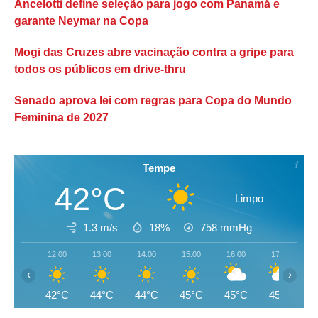
Ancelotti define seleção para jogo com Panamá e
garante Neymar na Copa
Mogi das Cruzes abre vacinação contra a gripe para
todos os públicos em drive-thru
Senado aprova lei com regras para Copa do Mundo
Feminina de 2027
Tempe
42°C
Limpo
1.3 m/s
18%
758
mmHg
12:00
13:00
14:00
15:00
16:00
17:00
‹
›
42°C
44°C
44°C
45°C
45°C
45°C