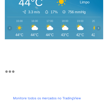
44°C
Limpo
3.3 m/s
17%
756
mmHg
15:00
16:00
17:00
18:00
19:00
20:00
‹
›
44°C
44°C
44°C
43°C
42°C
42°C
Monitore todos os mercados no TradingView