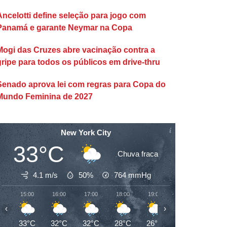
Ancelotti define seleção para jogo com
Panamá e garante Neymar na Copa
Mogi das Cruzes abre vacinação contra a
gripe para todos os públicos em drive-thru
Senado aprova lei com regras para Copa do
Mundo Feminina de 2027
New York City
33°C
Chuva fraca
4.1 m/s
50%
764
mmHg
15:00
16:00
17:00
18:00
19:00
20:00
21:00
‹
›
33°C
32°C
32°C
28°C
26°C
26°C
26°C