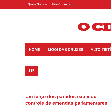
Skip
Quem Somos
Fale Conosco
to
content
HOME
MOGI DAS CRUZES
ALTO TIET
STF
Um terço dos partidos explicou
controle de emendas parlamentares