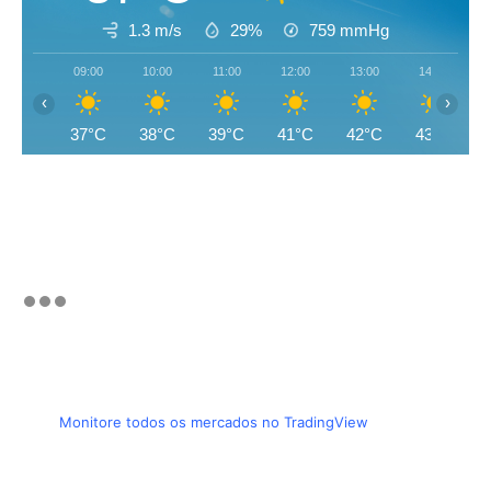
1.3 m/s
29%
759
mmHg
09:00
10:00
11:00
12:00
13:00
14:00
‹
›
37°C
38°C
39°C
41°C
42°C
43°C
Monitore todos os mercados no TradingView