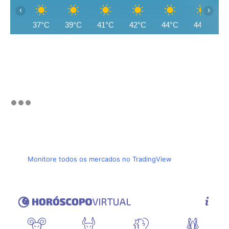
‹
›
37°C
39°C
41°C
42°C
44°C
44°C
Monitore todos os mercados no TradingView