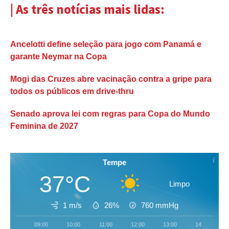
| As três notícias mais lidas:
Ancelotti define seleção para jogo com Panamá e
garante Neymar na Copa
Mogi das Cruzes abre vacinação contra a gripe para
todos os públicos em drive-thru
Senado aprova lei com regras para Copa do Mundo
Feminina de 2027
Tempe
37°C
Limpo
1 m/s
26%
760
mmHg
09:00
10:00
11:00
12:00
13:00
14:00