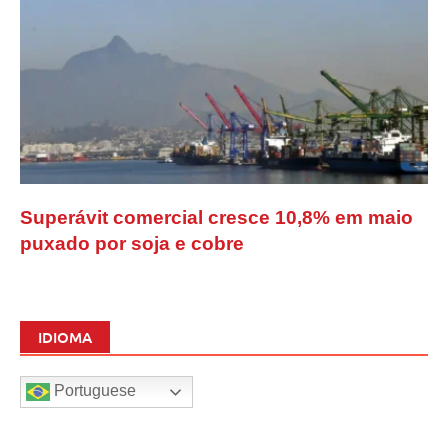
Superávit comercial cresce 10,8% em maio
puxado por soja e cobre
IDIOMA
Portuguese